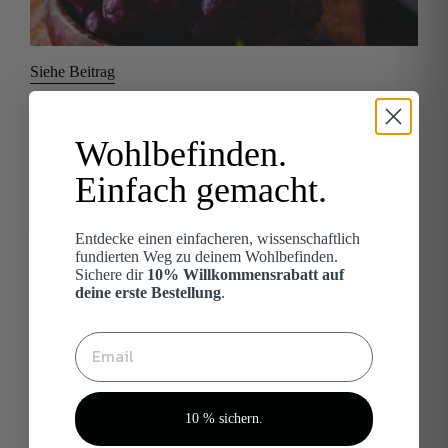
Siehe Beitrag
Wohlbefinden.
01 / 2023
Einfach gemacht.
Alle unglaublichen Vorteile des Magnesiums
Entdecke einen einfacheren, wissenschaftlich
fundierten Weg zu deinem Wohlbefinden.
Sichere dir
10% Willkommensrabatt auf
deine erste Bestellung
.
10 % sichern.