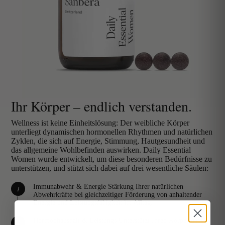
Ihr Körper – endlich verstanden.
Wellness ist keine Einheitslösung: Der weibliche Körper
unterliegt dynamischen hormonellen Rhythmen und natürlichen
Zyklen, die sich auf Energie, Stimmung, Hautgesundheit und
das allgemeine Wohlbefinden auswirken. Daily Essential
Women wurde entwickelt, um diese besonderen Bedürfnisse zu
unterstützen, und stützt sich dabei auf drei wesentliche Säulen:
Immunabwehr & Energie
Stärkung Ihrer natürlichen
Abwehrkräfte bei gleichzeitiger Förderung von anhaltender
Energie und Leistungsfähigkeit im Alltag.
Hormonhaushalt & Leistungs
Unterstützt Ihren Körper dabei,