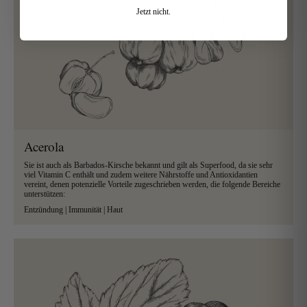
Jetzt nicht.
Acerola
Sie ist auch als Barbados-Kirsche bekannt und gilt als Superfood, da sie sehr
viel Vitamin C enthält und zudem weitere Nährstoffe und Antioxidantien
vereint, denen potenzielle
Vorteile zugeschrieben werden, die folgende Bereiche
unterstützen:
Entzündung | Immunität | Haut