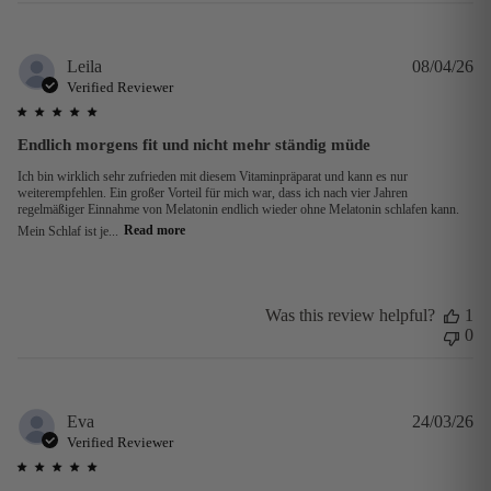
Pu
Leila
08/04/26
da
Verified Reviewer
Endlich morgens fit und nicht mehr ständig müde
Ich bin wirklich sehr zufrieden mit diesem Vitaminpräparat und kann es nur
weiterempfehlen. Ein großer Vorteil für mich war, dass ich nach vier Jahren
regelmäßiger Einnahme von Melatonin endlich wieder ohne Melatonin schlafen kann.
Mein Schlaf ist je...
Read more
Was this review helpful?
1
0
Pu
Eva
24/03/26
da
Verified Reviewer