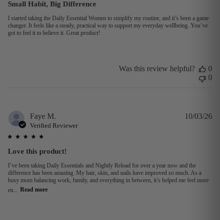
Small Habit, Big Difference
I started taking the Daily Essential Women to simplify my routine, and it’s been a game
changer. It feels like a steady, practical way to support my everyday wellbeing. You’ve
got to feel it to believe it. Great product!
Was this review helpful?
0
0
Pu
Faye M.
10/03/26
da
Verified Reviewer
Love this product!
I’ve been taking Daily Essentials and Nightly Reload for over a year now and the
difference has been amazing. My hair, skin, and nails have improved so much. As a
busy mom balancing work, family, and everything in between, it’s helped me feel more
en...
Read more