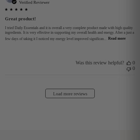
da
Verified Reviewer
Great product!
I tried Daily Essentials and it is overall a very complete product made with high quality
ingredients. It is very effective in supporting my overall health and energy. After a just a
few days of taking it I noticed my energy level improved significan...
Read more
Was this review helpful?
0
0
Load more reviews