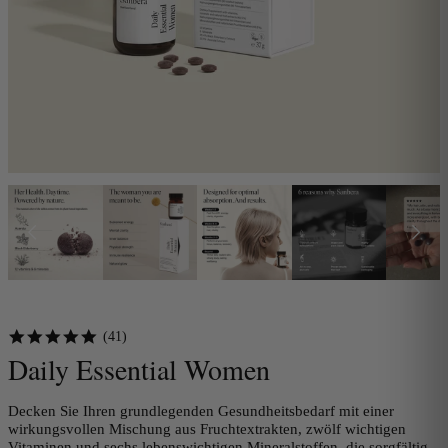
5.0
(41)
star
Daily Essential Women
rating
Decken Sie Ihren grundlegenden Gesundheitsbedarf mit einer
wirkungsvollen Mischung aus Fruchtextrakten, zwölf wichtigen
Vitaminen und sechs lebenswichtigen Mineralstoffen, die sorgfältig