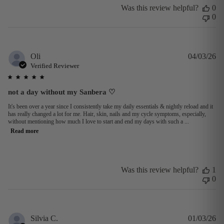
Was this review helpful?
0
0
Pu
Oli
04/03/26
da
Verified Reviewer
not a day without my Sanbera ♡
It's been over a year since I consistently take my daily essentials & nightly reload and it
has really changed a lot for me. Hair, skin, nails and my cycle symptoms, especially,
without mentioning how much I love to start and end my days with such a ...
Read more
Was this review helpful?
1
0
Pu
Silvia C.
01/03/26