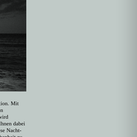
tion. Mit
en
wird
 Ihnen dabei
ese Nacht-
henheit zu