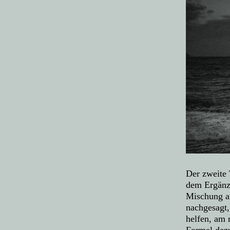
Der zweite 
dem Ergänzu
Mischung au
nachgesagt,
helfen, am 
Formel dazu